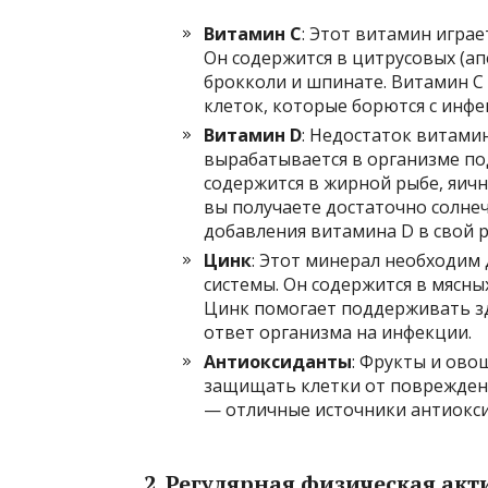
Витамин C
: Этот витамин игра
Он содержится в цитрусовых (ап
брокколи и шпинате. Витамин C
клеток, которые борются с инфе
Витамин D
: Недостаток витами
вырабатывается в организме под
содержится в жирной рыбе, яичн
вы получаете достаточно солне
добавления витамина D в свой 
Цинк
: Этот минерал необходи
системы. Он содержится в мясны
Цинк помогает поддерживать з
ответ организма на инфекции.
Антиоксиданты
: Фрукты и ово
защищать клетки от повреждени
— отличные источники антиокс
2. Регулярная физическая акт