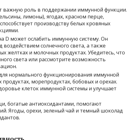
ет важную роль в поддержании иммунной функции.
ельсины, лимоны), ягодах, красном перце,
 способствует производству белых кровяных
кциями.
на D может ослабить иммунную систему. Он
 воздействием солнечного света, а также
ых желтках и молочных продуктах. Убедитесь, что
чного света или рассмотрите возможность
рацион.
м для нормального функционирования иммунной
х продуктах, морепродуктах, бобовых и орехах.
доровье клеток иммунной системы и улучшает
щи, богатые антиоксидантами, помогают
й. Ягоды, орехи, зеленый чай и темный шоколад
идантов.
ивность