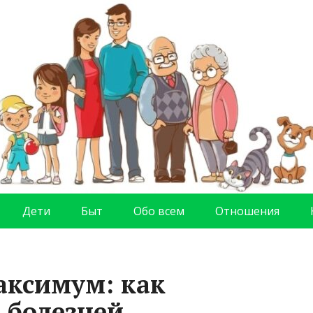
Дети
Быт
Обо всем
Отношения
аксимум: как
 болезней