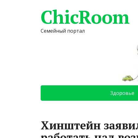
ChicRoom
Семейный портал
Здоровье
Хинштейн заявил
работать над во