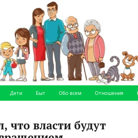
Дети
Быт
Обо всем
Отношения
, что власти будут
звращением