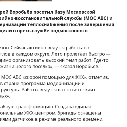
рей Воробьёв посетил базу Московской
рийно-восстановительной службы (МОС АВС) и
дернизации теплоснабжения после завершения
бщили в пресс-службе подмосковного
он. Сейчас активно ведутся работы по
отлов в каждом округе. Лето пролетает быстро —
димо организовать высокий темп работ. Где-то
жизни целого посёлка», — сказал Воробьев.
 МОС АВС «скорой помощью для ЖКХ», отметив,
 в стране программа модернизации и
уктуры. Работы ведутся в соответствии с
ых».
табную трансформацию. Создана единая
гиональным ЖКХ-центром, бригады оснащены
ниями датчиков в режиме реального времени.