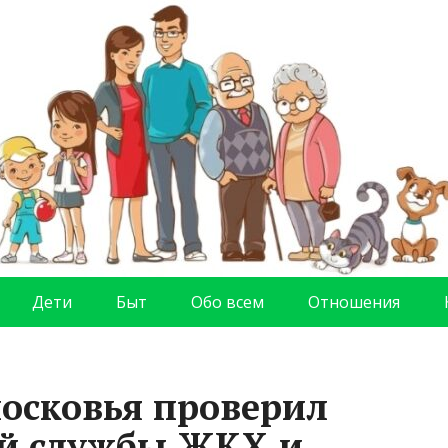
Дети
Быт
Обо всем
Отношения
осковья проверил
ой службы ЖКХ и