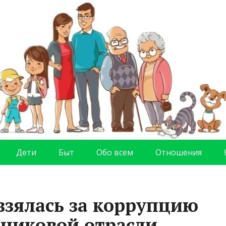
Дети
Быт
Обо всем
Отношения
взялась за коррупцию
никовой отрасли