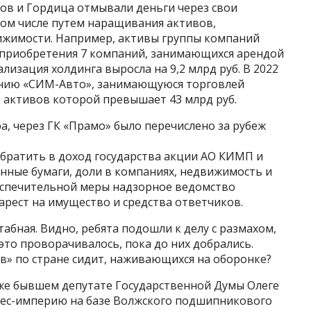
в и Гордица отмывали деньги через свои
том числе путем наращивания активов,
ижимости. Например, активы группы компаний
и приобретения 7 компаний, занимающихся арендой
изация холдинга выросла на 9,2 млрд руб. В 2022
анию «СИМ-Авто», занимающуюся торговлей
 активов которой превышает 43 млрд руб.
а, через ГК «Прамо» было перечислено за рубеж
обратить в доход государства акции АО КИМП и
нные бумаги, доли в компаниях, недвижимость и
беспечительной меры надзорное ведомство
арест на имущество и средства ответчиков.
табная. Видно, ребята подошли к делу с размахом,
 это проворачивалось, пока до них добрались.
в» по стране сидит, наживающихся на оборонке?
уже бывшем депутате Государственной Думы Олеге
нес-империю на базе Волжского подшипникового