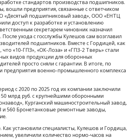
азработке стандартов производства подшипников.
ы, вошли предприятия, связанные с ответчиком
АО «Десятый подшипниковый завод», ООО «ЕНТЦ
чили доступ к разработке и установлению
ответственным секретарем чиновник назначил
После ухода с госслужбы Кулешов сам возглавил
изводителей подшипников. Вместе с Гордицей, как
, что «10-ГПЗ», «ОК-Лоза» и «ГПЗ-2 Тверь» стали
ых видов продукции для оборонных
ителей просто сняли с гарантии. В итоге, по
ли предприятия военно-промышленного комплекса
ериод с 2020 по 2025 год их компании заключили
 150 млрд руб. с крупнейшими оборонными
гонзавод», Курганский машиностроительный завод,
3 и 560 Бронетанковые ремонтные заводы,
ие.
. Как установили специалисты, Кулешов и Гордица,
ием, увеличили количество нормо-часов на