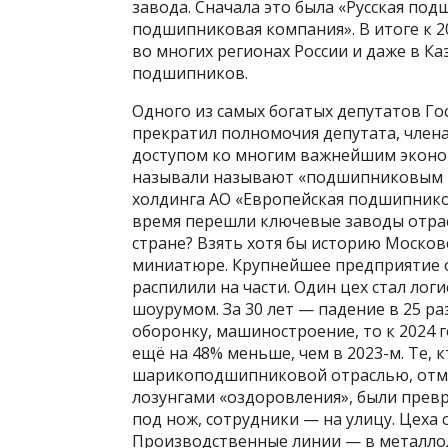
завода. Сначала это была «Русская по
подшипниковая компания». В итоге к 2
во многих регионах России и даже в Ка
подшипников.
Одного из самых богатых депутатов Го
прекратил полномочия депутата, член
доступом ко многим важнейшим эконо
называли называют «подшипниковым к
холдинга АО «Европейская подшипников
время перешли ключевые заводы отрас
стране? Взять хотя бы историю Моско
миниатюре. Крупнейшее предприятие о
распилили на части. Один цех стал ло
шоурумом. За 30 лет — падение в 25 ра
оборонку, машиностроение, то к 2024 
ещё на 48% меньше, чем в 2023-м. Те, к
шарикоподшипниковой отраслью, отме
лозунгами «оздоровления», были прев
под нож, сотрудники — на улицу. Цеха 
Производственные линии — в металло