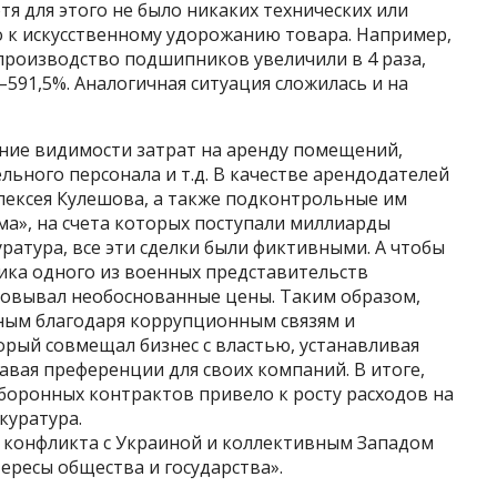
тя для этого не было никаких технических или
о к искусственному удорожанию товара. Например,
производство подшипников увеличили в 4 раза,
–591,5%. Аналогичная ситуация сложилась и на
ание видимости затрат на аренду помещений,
ьного персонала и т.д. В качестве арендодателей
лексея Кулешова, а также подконтрольные им
ма», на счета которых поступали миллиарды
уратура, все эти сделки были фиктивными. А чтобы
ика одного из военных представительств
совывал необоснованные цены. Таким образом,
ным благодаря коррупционным связям и
рый совмещал бизнес с властью, устанавливая
авая преференции для своих компаний. В итоге,
оронных контрактов привело к росту расходов на
куратура.
ях конфликта с Украиной и коллективным Западом
ересы общества и государства».