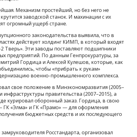
ая. Механизм простейший, но без него не
 крутится заводской станок. И махинации с их
ят огромный ущерб стране.
ррупционного законодательства выявила, что в
ластях действует холдинг КИМП, в который входят
ПЗ-2 Тверь». Эти заводы поставляют подшипники
ых предприятий. По данным Генпрокуратуры, за
Дмитрий Гордица и Алексей Кулешов, которые, как
 объединились, чтобы «прибрать к рукам»
дернизацию военно-промышленного комплекса.
зовал свое положение в Минэкономразвития (2005–
 инфраструктуры правительства (2007–2015), а
 где курировал оборонный заказ. Гордица, в свою
— ГК «Элма» и ГК «Прамо» — для оформления
получения бюджетных средств и их последующего
и замруководителя Росстандарта, организовал