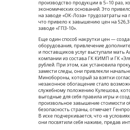
производство продукции в 5–10 раз, хо
экономических оснований. Это привел
на заводе «ОК-Лоза» трудозатраты на 
что привело к завышению цен на 526,3
заводе «ГПЗ-10».
Еще один способ накрутки цен — созд
оборудования, привлечение дополнител
и поставщиков услуг выступали мать А
компании из состава ГК КИМП и ГК «Эл
рублей. При этом, как установила прок
замести следы, они привлекли начальн
Минобороны, который за взятки согла
незаконное обогащение стало возмож
служебному положению Кулешова, кото
выгодные для себя правила игры и созд
произвольное завышение стоимости об
безопасность страны, отмечает Генпро
В иске подчеркивается, что «в услови
они посвятили себя наживе, предав инт