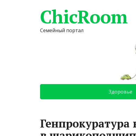
ChicRoom
Семейный портал
Здоровье
Генпрокуратура 
в шарикоподшип