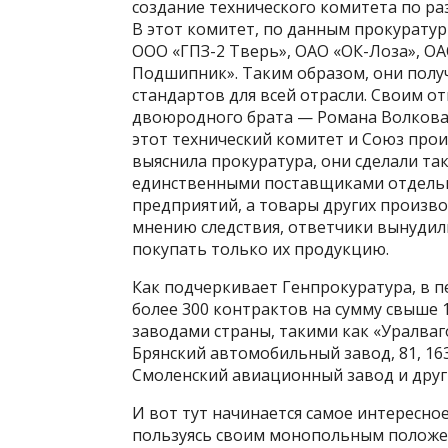
создание технического комитета по р
В этот комитет, по данным прокуратур
ООО «ГПЗ-2 Тверь», ОАО «ОК-Лоза», О
Подшипник». Таким образом, они полу
стандартов для всей отрасли. Своим 
двоюродного брата — Романа Волкова. 
этот технический комитет и Союз про
выяснила прокуратура, они сделали так
единственными поставщиками отдельн
предприятий, а товары других производ
мнению следствия, ответчики вынуди
покупать только их продукцию.
Как подчеркивает Генпрокуратура, в п
более 300 контрактов на сумму свыше
заводами страны, такими как «Уралва
Брянский автомобильный завод, 81, 16
Смоленский авиационный завод и друг
И вот тут начинается самое интересное
пользуясь своим монопольным положен