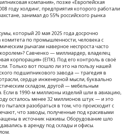
дшипниковая компания», позже «Европейская
008 году холдинг, предприятия которого работали
захстане, занимал до 55% российского рынка
сумы, который 20 мая 2025 года досрочно
а комитета по промышленности, человека с
мическим рычагам наверное неспроста часто
оролем»? Савченко — миллиардер, владелец
ая корпорация» (ЕПК). Под его контроль в своё
ли. Только вот пошло ли это на пользу нашей
вского подшипникового завода — трагедия в
трасли, сердце инженерной мысли, буквально
гистическим складом, другой — мебельным
з. Если в 1990-м миллионы изделий шли в авиацию,
году осталось менее 32 миллионов штук — и это
то пытался разобраться в том, что происходит с
чают, что заводы, полученные под красивыми
ращены в источник наживы. Оборудование шло
сдавались в аренду под склады и офисы.
лом.