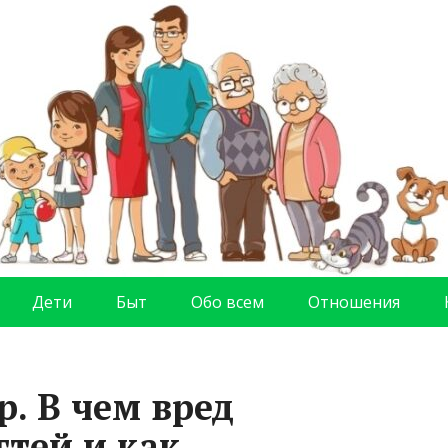
Дети
Быт
Обо всем
Отношения
. В чем вред
тей и как