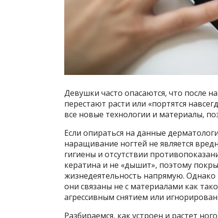
Девушки часто опасаются, что после н
перестают расти или «портятся навсегд
все новые технологии и материалы, по
Если опираться на данные дерматологи
наращивание ногтей не является вред
гигиены и отсутствии противопоказани
кератина и не «дышит», поэтому покры
жизнедеятельность напрямую. Однако 
они связаны не с материалами как так
агрессивным снятием или игнорирован
Разбираемся, как устроен и растет ног