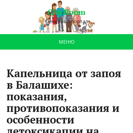
ChicRoom
Семейный портал
МЕНЮ
Капельница от запоя
в Балашихе:
показания,
противопоказания и
особенности
детоксикации на