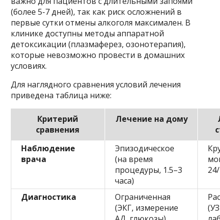
важно для пациентов с длительными запоями
(более 5-7 дней), так как риск осложнений в
первые сутки отмены алкоголя максимален. В
клинике доступны методы аппаратной
детоксикации (плазмаферез, озонотерапия),
которые невозможно провести в домашних
условиях.
Для наглядного сравнения условий лечения
приведена таблица ниже:
Критерий
Лечение на дому
сравнения
с
Наблюдение
Эпизодическое
Кр
врача
(на время
мо
процедуры, 1.5–3
24
часа)
Диагностика
Ограниченная
Ра
(ЭКГ, измерение
(У
АД, глюкозы)
ла