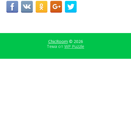
ChicRoom
© 2026
Тема от
WP Puzzle