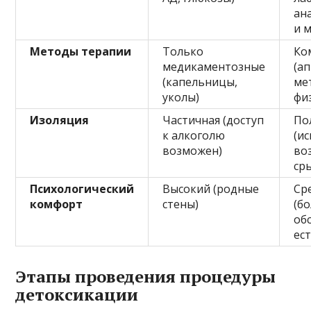
ан
и 
Методы терапии
Только
Ко
медикаментозные
(а
(капельницы,
ме
уколы)
фи
Изоляция
Частичная (доступ
По
к алкоголю
(и
возможен)
во
ср
Психологический
Высокий (родные
Ср
комфорт
стены)
(б
об
ес
Этапы проведения процедуры
детоксикации