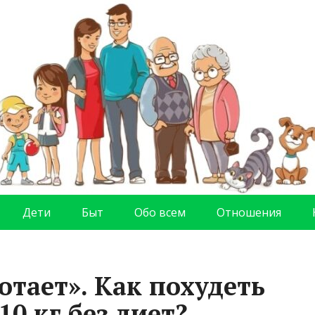
Дети
Быт
Обо всем
Отношения
отает». Как похудеть
10 кг без диет?