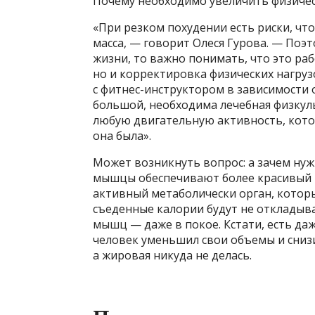
Почему необходимо увеличить физичес
«При резком похудении есть риски, чт
масса, — говорит Олеся Гурова. — Поэ
жизни, то важно понимать, что это ра
но и корректировка физических нагруз
с фитнес-инструктором в зависимости о
большой, необходима лечебная физку
любую двигательную активность, котор
она была».
Может возникнуть вопрос: а зачем нуж
мышцы обеспечивают более красивый р
активный метаболически орган, который
съеденные калории будут не откладыва
мышц — даже в покое. Кстати, есть да
человек уменьшил свои объемы и снизи
а жировая никуда не делась.