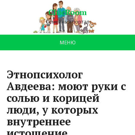
ChicRoom
Семейный портал
МЕНЮ
Этнопсихолог
Авдеева: моют руки с
солью и корицей
люди, у которых
внутреннее
истощение