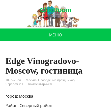
ChicRoom
Семейный портал
МЕНЮ
Edge Vinogradovo-
Moscow, гостиница
18.09.2024
Москва
,
Проведение праздников
,
Справочная
Комментарии: 0
город: Москва
Район: Северный район