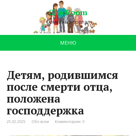
ChicRoom
Семейный портал
МЕНЮ
Детям, родившимся
после смерти отца,
положена
господдержка
25.02.2025
Обо всем
Комментарии: 0