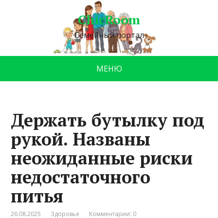
ChicRoom
Семейный портал
МЕНЮ
Держать бутылку под
рукой. Названы
неожиданные риски
недостаточного
питья
26.08.2025
Здоровье
Комментарии: 0