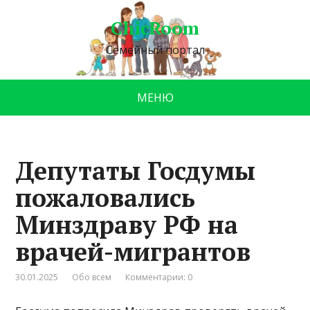
ChicRoom
Семейный портал
МЕНЮ
Депутаты Госдумы
пожаловались
Минздраву РФ на
врачей-мигрантов
30.01.2025
Обо всем
Комментарии: 0