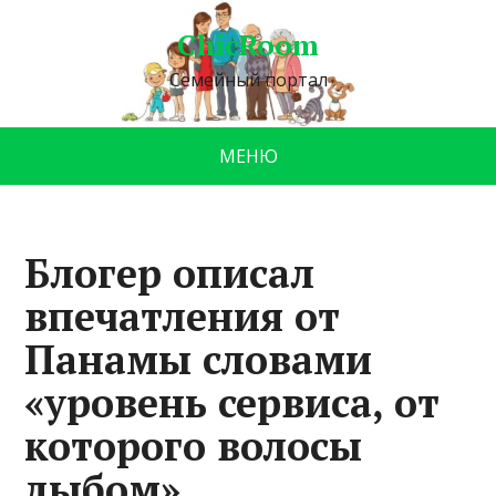
ChicRoom
Семейный портал
МЕНЮ
Блогер описал
впечатления от
Панамы словами
«уровень сервиса, от
которого волосы
дыбом»