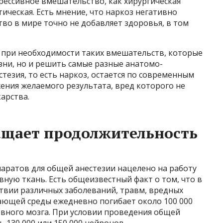
рессивное вмешательство, как хирургическая
тическая. Есть мнение, что наркоз негативно
тво в мире точно не добавляет здоровья, в том
, при необходимости таких вмешательств, которые
зни, но и решить самые разные анатомо-
езия, то есть наркоз, остается по современным
ения желаемого результата, вред которого не
карства.
ащает продолжительность
паратов для общей анестезии нацелено на работу
вную ткань. Есть общеизвестный факт о том, что в
ствии различных заболеваний, травм, вредных
ающей среды ежедневно погибает около 100 000
овного мозга. При условии проведения общей
ь 130 000 или 150 000 нейронов.