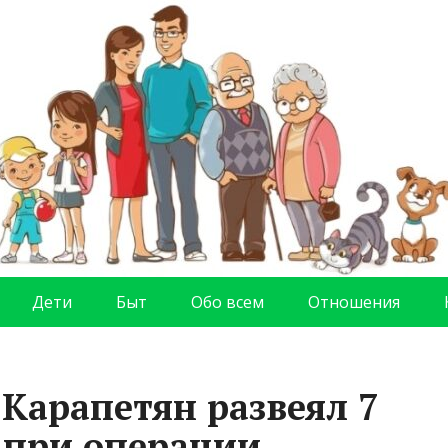
Дети
Быт
Обо всем
Отношения
 Карапетян развеял 7
 при операции