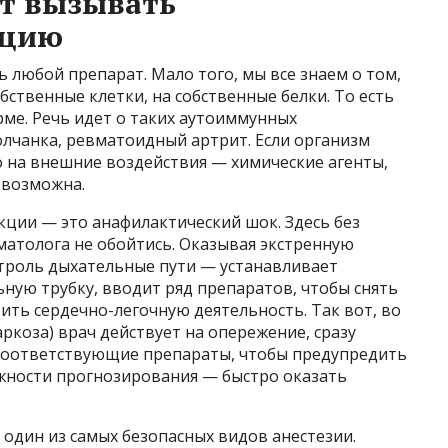
ет вызывать
кцию
любой препарат. Мало того, мы все знаем о том,
бственные клетки, на собственные белки. То есть
орме. Речь идет о таких аутоиммунных
волчанка, ревматоидный артрит. Если организм
то на внешние воздействия — химические агенты,
 возможна.
кции — это анафилактический шок. Здесь без
атолога не обойтись. Оказывая экстренную
нтроль дыхательные пути — устанавливает
ную трубку, вводит ряд препаратов, чтобы снять
ть сердечно-легочную деятельность. Так вот, во
ркоза) врач действует на опережение, сразу
 соответствующие препараты, чтобы предупредить
жности прогнозирования — быстро оказать
 один из самых безопасных видов анестезии.