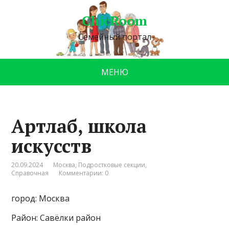
ChicRoom
Семейный портал
МЕНЮ
Артлаб, школа
искусств
20.09.2024
Москва
,
Подростковые секции
,
Справочная
Комментарии: 0
город: Москва
Район: Савёлки район