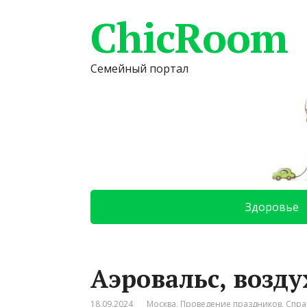
ChicRoom
Семейный портал
Здоровье
Аэровальс, возд
18.09.2024
Москва
,
Проведение праздников
,
Спра