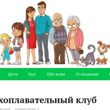
Дети
Быт
Обо всем
Отношения
ухоплавательный клуб
вочная
Комментарии: 0