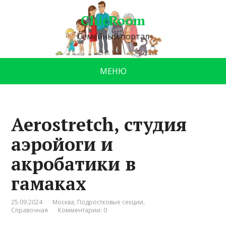
ChicRoom
Семейный портал
МЕНЮ
Aerostretch, студия
аэройоги и
акробатики в
гамаках
25.09.2024
Москва
,
Подростковые секции
,
Справочная
Комментарии: 0