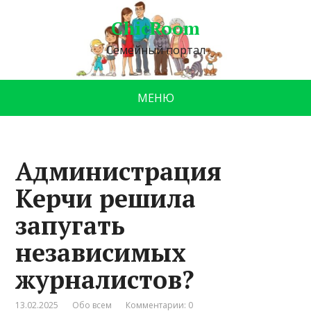
ChicRoom
Семейный портал
МЕНЮ
Администрация
Керчи решила
запугать
независимых
журналистов?
13.02.2025
Обо всем
Комментарии: 0