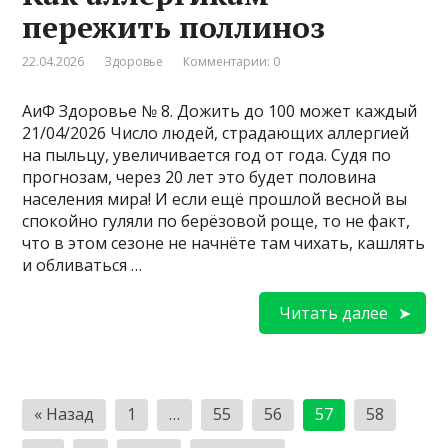
пережить поллиноз
22.04.2026
Здоровье
Комментарии: 0
АиФ Здоровье № 8. Дожить до 100 может каждый
21/04/2026 Число людей, страдающих аллергией
на пыльцу, увеличивается год от года. Судя по
прогнозам, через 20 лет это будет половина
населения мира! И если ещё прош­лой весной вы
спокойно гуляли по берёзовой роще, то не факт,
что в этом сезоне не начнёте там чихать, кашлять
и обливаться …
Читать далее
Пагинация
« Назад
1
…
55
56
57
58
записей