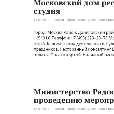
Московский дом рес
студия
18.09.2024
Москва
,
Проведение праздников
,
Спра
город: Москва Район: Даниловский райо
115191.0 Телефон: +7 (495) 223‒23‒78 
http://domrest.ru вид деятельности: К
праздников, Ресторанный консалтинг Вр
оплаты: Оплата картой, Наличный расчё
Министерство Радос
проведению мероп
18.09.2024
Москва
,
Проведение праздников
,
Спра