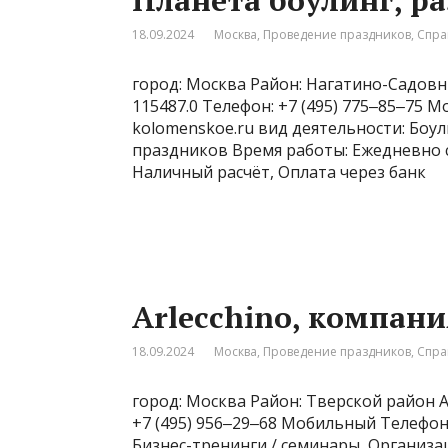
Планета боулинг, р
18.09.2024
Москва
,
Проведение праздников
,
Спра
город: Москва Район: Нагатино-Садовн
115487.0 Телефон: +7 (495) 775‒85‒75 М
kolomenskoe.ru вид деятельности: Боу
праздников Время работы: Ежедневно с 
Наличный расчёт, Оплата через банк
Arlecchino, компани
18.09.2024
Москва
,
Проведение праздников
,
Спра
город: Москва Район: Тверской район А
+7 (495) 956‒29‒68 Мобильный Телефон: 
Бизнес-тренинги / семинары, Организа