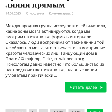
линии прямым
14.01.2025
Отношения
Комментарии: 0
Международная группа исследователей выяснила,
какие зоны мозга активируются, когда мы
смотрим на изогнутые формы в интерьере.
Оказалось, люди воспринимают такие линии той
же областью мозга, что отвечает и за восприятие
красоты человеческих лиц. Танцующий дом в
Праге / © majump, Flickr, ru.wikipedia.org
Психологам давно известно, что большинство из
нас предпочитают изогнутые, плавные линии
угловатым практически …
Читать далее
Пагинация